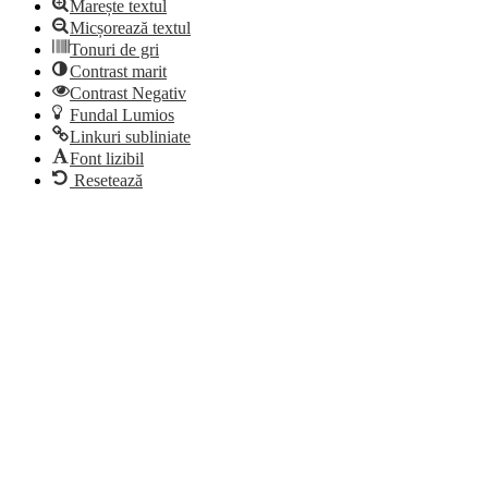
Marește textul
Micșorează textul
Tonuri de gri
Contrast marit
Contrast Negativ
Fundal Lumios
Linkuri subliniate
Font lizibil
Resetează