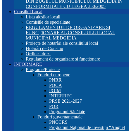
DIN BUGETUL MUNICIPIULUI MEDGIDIA ÎN
CONFORMITATE CU LEGEA 350/2005
Consiliul Local
Lista aleșilor locali
Comisiile de specialitate
REGULAMENTUL DE ORGANIZARE SI
FUNCŢIONARE AL CONSILIULUI LOCAL
MUNICIPAL MEDGIDIA
Proiecte de hotarâri ale consiliului local
Hotărâri de Consiliu
Ordinea de zi
Regulament de organizare și funcționare
INFORMARE
Programe/Proiecte
Fonduri europene
PNRR
POCA
POIM
INTERREG
PRSE 2021-2027
POR
Programul Sănătate
Fonduri guvernamentale
PNCCRS
Programul Național de Investiții “Anghel