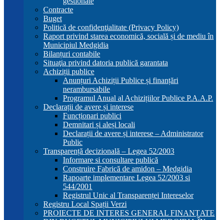
gestionate
Contracte
Buget
Politică de confidenţialitate (Privacy Policy)
Raport privind starea economică, socială și de mediu în
Municipiul Medgidia
Bilanțuri contabile
Situaţia privind datoria publică garantata
Achiziții publice
Anunțuri Achiziții Publice și finanțări
nerambursabile
Programul Anual al Achizițiilor Publice P.A.A.P.
Declarații de avere și interese
Funcționari publici
Demnitari și aleși locali
Declarații de avere și interese – Administrator
Public
Transparență decizională – Legea 52/2003
Informare si consultare publică
Construire Fabrică de amidon – Medgidia
Rapoarte implementare Legea 52/2003 si
544/2001
Registrul Unic al Transparenței Intereselor
Registru Local Spații Verzi
PROIECTE DE INTERES GENERAL FINANȚATE