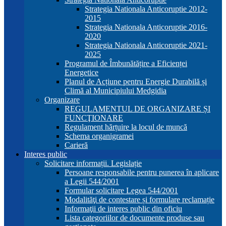
Strategia Nationala Anticoruptie 2012-
2015
Strategia Nationala Anticoruptie 2016-
2020
Strategia Nationala Anticoruptie 2021-
2025
Programul de Îmbunătățire a Eficienței
Energetice
Planul de Acțiune pentru Energie Durabilă și
Climă al Municipiului Medgidia
Organizare
REGULAMENTUL DE ORGANIZARE ȘI
FUNCŢIONARE
Regulament hărțuire la locul de muncă
Schema organigramei
Carieră
Interes public
Solicitare informații. Legislație
Persoane responsabile pentru punerea în aplicare
a Legii 544/2001
Formular solicitare Legea 544/2001
Modalităţi de contestare și formulare reclamație
Informaţii de interes public din oficiu
Lista categoriilor de documente produse sau