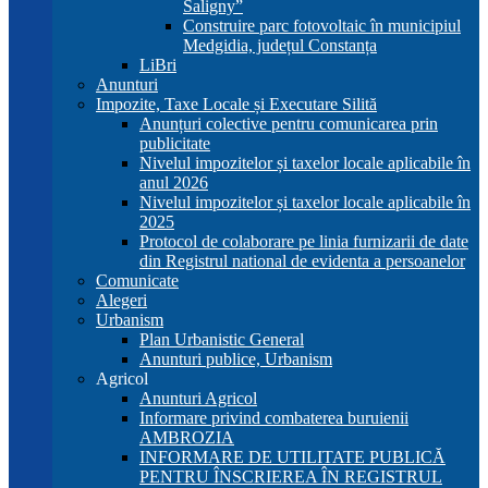
Saligny”
Construire parc fotovoltaic în municipiul
Medgidia, județul Constanța
LiBri
Anunturi
Impozite, Taxe Locale și Executare Silită
Anunțuri colective pentru comunicarea prin
publicitate
Nivelul impozitelor și taxelor locale aplicabile în
anul 2026
Nivelul impozitelor și taxelor locale aplicabile în
2025
Protocol de colaborare pe linia furnizarii de date
din Registrul national de evidenta a persoanelor
Comunicate
Alegeri
Urbanism
Plan Urbanistic General
Anunturi publice, Urbanism
Agricol
Anunturi Agricol
Informare privind combaterea buruienii
AMBROZIA
INFORMARE DE UTILITATE PUBLICĂ
PENTRU ÎNSCRIEREA ÎN REGISTRUL