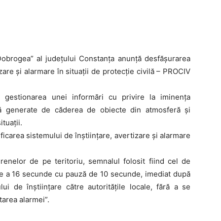
„Dobrogea” al județului Constanța anunță desfășurarea
izare și alarmare în situații de protecție civilă – PROCIV
și gestionarea unei informări cu privire la iminența
vilă generate de căderea de obiecte din atmosferă și
ituații.
ificarea sistemului de înștiințare, avertizare și alarmare
renelor de pe teritoriu, semnalul folosit fiind cel de
ete a 16 secunde cu pauză de 10 secunde, imediat după
i de înștiințare către autoritățile locale, fără a se
tarea alarmei”.