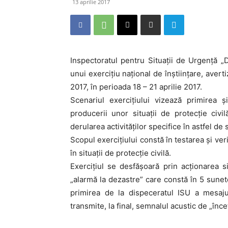
13 aprilie 2017
Inspectoratul pentru Situații de Urgență 
unui exercițiu național de înștiințare, avert
2017, în perioada 18 – 21 aprilie 2017.
Scenariul exercițiului vizează primirea 
producerii unor situații de protecție ci
derularea activităților specifice în astfel de s
Scopul exercițiului constă în testarea și ver
în situații de protecție civilă.
Exercițiul se desfășoară prin acționarea si
„alarmă la dezastre” care constă în 5 sun
primirea de la dispeceratul ISU a mesajulu
transmite, la final, semnalul acustic de „înce