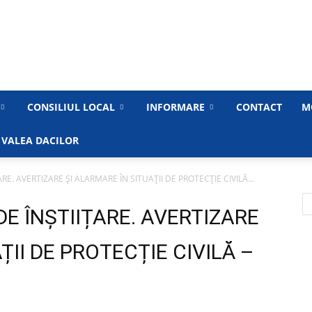
Primăria
CONSILIUL LOCAL
INFORMARE
CONTACT
M
 VALEA DACILOR
RE. AVERTIZARE ȘI ALARMARE ÎN SITUAȚII DE PROTECȚIE CIVILĂ...
Municipiului
E ÎNȘTIIȚARE. AVERTIZARE
ȚII DE PROTECȚIE CIVILĂ –
Medgidia