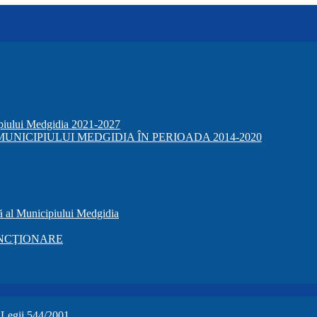
ipiului Medgidia 2021-2027
NICIPIULUI MEDGIDIA ÎN PERIOADA 2014-2020
ă al Municipiului Medgidia
NCŢIONARE
a Legii 544/2001