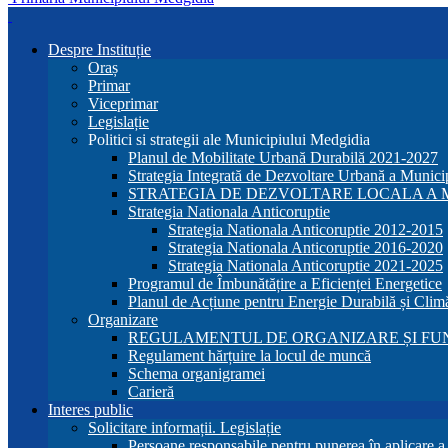
Despre Instituție
Oraș
Primar
Viceprimar
Legislație
Politici si strategii ale Municipiului Medgidia
Planul de Mobilitate Urbană Durabilă 2021-2027
Strategia Integrată de Dezvoltare Urbană a Munic
STRATEGIA DE DEZVOLTARE LOCALA A MU
Strategia Nationala Anticoruptie
Strategia Nationala Anticoruptie 2012-2015
Strategia Nationala Anticoruptie 2016-2020
Strategia Nationala Anticoruptie 2021-2025
Programul de Îmbunătățire a Eficienței Energetice
Planul de Acțiune pentru Energie Durabilă și Clim
Organizare
REGULAMENTUL DE ORGANIZARE ȘI FU
Regulament hărțuire la locul de muncă
Schema organigramei
Carieră
Interes public
Solicitare informații. Legislație
Persoane responsabile pentru punerea în aplicare 