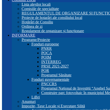
Lista aleșilor locali
Comisiile de specialitate
REGULAMENTUL DE ORGANIZARE SI FUNCŢIO
Proiecte de hotarâri ale consiliului local
Hotărâri de Consiliu
Ordinea de zi
Regulament de organizare și funcționare
INFORMARE
Programe/Proiecte
Fonduri europene
PNRR
POCA
POIM
INTERREG
PRSE 2021-2027
POR
Programul Sănătate
Fonduri guvernamentale
PNCCRS
Programul Național de Investiții “Anghel Sa
Construire parc fotovoltaic în municipiul Me
LiBri
Anunturi
Impozite, Taxe Locale și Executare Silită