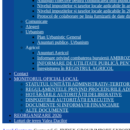
Anunțuri colective pentru comunicarea prin publici
Nivelul impozitelor și taxelor locale aplicabile în 
Nivelul impozitelor și taxelor locale aplicabile în 
Protocol de colaborare pe linia furnizarii de date d
Comunicate
Alegeri
Urbanism
Plan Urbanistic General
Anunturi publice, Urbanism
Agricol
Anunturi Agricol
Informare privind combaterea buruienii AMBRO
INFORMARE DE UTILITATE PUBLICĂ PENT
Înregistrarea în REGISTRUL AGRICOL
Contact
MONITORUL OFICIAL LOCAL
STATUTUL UNITĂȚII ADMINISTRATIV-TERITOR
REGULAMENTELE PRIVIND PROCEDURILE AD
HOTĂRÂRILE AUTORITĂȚII DELIBERATIVE
DISPOZIȚIILE AUTORITĂȚII EXECUTIVE
DOCUMENTE ȘI INFORMAȚII FINANCIARE
ALTE DOCUMENTE
REORGANIZARE 2026
Loturi de teren Valea Dacilor