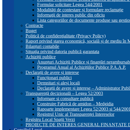
Formular solicitare Legea 544/2001
Modalităţi de contestare și formulare reclamație
Informaţii de interes public din oficiu
Lista categoriilor de documente produse sau gestio
Contracte
Buget
Politică de confidenţialitate (Privacy Policy)
Raport privind starea economică, socială și de mediu în
Bilanțuri contabile
Situaţia privind datoria publică garantata
Achiziții publice
Anunțuri Achiziții Publice și finanțări nerambursab
Programul Anual al Achizițiilor Publice P.A.A.P.
Declarații de avere și interese
Funcționari publici
Demnitari și aleși locali
Declarații de avere și interese – Administrator Publ
Transparență decizională – Legea 52/2003
Informare si consultare publică
Construire Fabrică de amidon – Medgidia
Rapoarte implementare Legea 52/2003 si 544/200
Registrul Unic al Transparenței Intereselor
Registru Local Spații Verzi
PROIECTE DE INTERES GENERAL FINANȚATE D
Consiliul Local