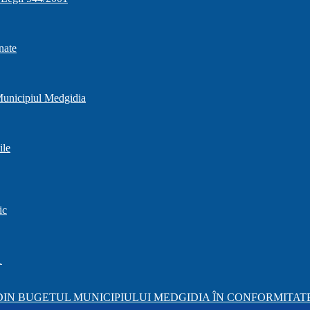
nate
 Municipiul Medgidia
ile
ic
1
IN BUGETUL MUNICIPIULUI MEDGIDIA ÎN CONFORMITATE 