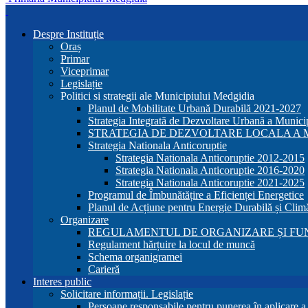
Despre Instituție
Oraș
Primar
Viceprimar
Legislație
Politici si strategii ale Municipiului Medgidia
Planul de Mobilitate Urbană Durabilă 2021-2027
Strategia Integrată de Dezvoltare Urbană a Munic
STRATEGIA DE DEZVOLTARE LOCALA A MU
Strategia Nationala Anticoruptie
Strategia Nationala Anticoruptie 2012-2015
Strategia Nationala Anticoruptie 2016-2020
Strategia Nationala Anticoruptie 2021-2025
Programul de Îmbunătățire a Eficienței Energetice
Planul de Acțiune pentru Energie Durabilă și Clim
Organizare
REGULAMENTUL DE ORGANIZARE ȘI FU
Regulament hărțuire la locul de muncă
Schema organigramei
Carieră
Interes public
Solicitare informații. Legislație
Persoane responsabile pentru punerea în aplicare 