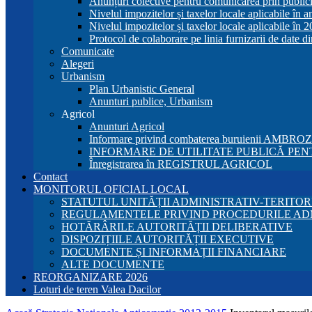
Anunțuri colective pentru comunicarea prin publici
Nivelul impozitelor și taxelor locale aplicabile în 
Nivelul impozitelor și taxelor locale aplicabile în 
Protocol de colaborare pe linia furnizarii de date d
Comunicate
Alegeri
Urbanism
Plan Urbanistic General
Anunturi publice, Urbanism
Agricol
Anunturi Agricol
Informare privind combaterea buruienii AMBRO
INFORMARE DE UTILITATE PUBLICĂ PENT
Înregistrarea în REGISTRUL AGRICOL
Contact
MONITORUL OFICIAL LOCAL
STATUTUL UNITĂȚII ADMINISTRATIV-TERITOR
REGULAMENTELE PRIVIND PROCEDURILE AD
HOTĂRÂRILE AUTORITĂȚII DELIBERATIVE
DISPOZIȚIILE AUTORITĂȚII EXECUTIVE
DOCUMENTE ȘI INFORMAȚII FINANCIARE
ALTE DOCUMENTE
REORGANIZARE 2026
Loturi de teren Valea Dacilor