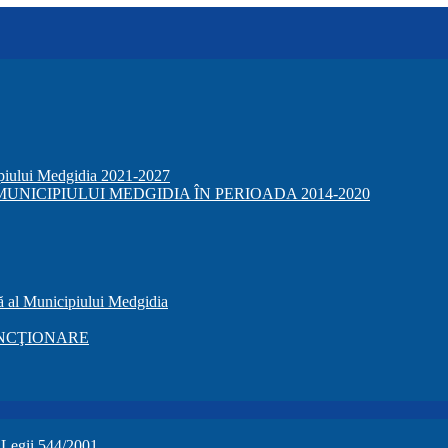
ipiului Medgidia 2021-2027
NICIPIULUI MEDGIDIA ÎN PERIOADA 2014-2020
ă al Municipiului Medgidia
NCŢIONARE
a Legii 544/2001