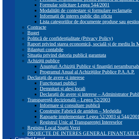
Formular solicitare Legea 544/2001
Modalităţi de contestare și formulare reclamație
Informaţii de interes public din oficiu
Lista categoriilor de documente produse sau gestio
Contracte
Buget
Politică de confidenţialitate (Privacy Policy)
Raport privind starea economică, socială și de mediu în
Bilanțuri contabile
Situaţia privind datoria publică garantata
Achiziții publice
Anunțuri Achiziții Publice și finanțări nerambursab
Programul Anual al Achizițiilor Publice P.A.A.P.
Declarații de avere și interese
Funcționari publici
Demnitari și aleși locali
Declarații de avere și interese – Administrator Publ
Transparență decizională – Legea 52/2003
Informare si consultare publică
Construire Fabrică de amidon – Medgidia
Rapoarte implementare Legea 52/2003 si 544/200
Registrul Unic al Transparenței Intereselor
Registru Local Spații Verzi
PROIECTE DE INTERES GENERAL FINANȚATE D
Consiliul Local