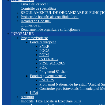
Lista aleșilor locali
Comisiile de specialitate
REGULAMENTUL DE ORGANIZARE SI FUNCŢIO
Proiecte de hotarâri ale consiliului local
Hotărâri de Consiliu
Ordinea de zi
Regulament de organizare și funcționare
INFORMARE
Programe/Proiecte
Fonduri europene
PNRR
POCA
POIM
INTERREG
PRSE 2021-2027
POR
Programul Sănătate
Fonduri guvernamentale
PNCCRS
Programul Național de Investiții “Anghel Sa
Construire parc fotovoltaic în municipiul Me
LiBri
Anunturi
Impozite, Taxe Locale și Executare Silită