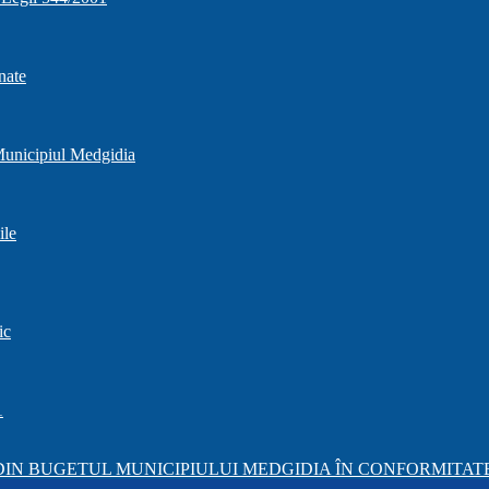
nate
 Municipiul Medgidia
ile
ic
1
IN BUGETUL MUNICIPIULUI MEDGIDIA ÎN CONFORMITATE 