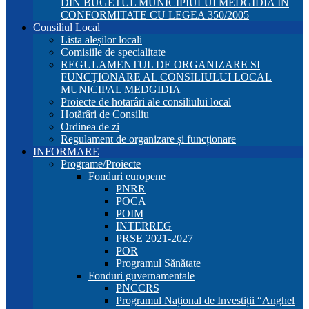
DIN BUGETUL MUNICIPIULUI MEDGIDIA ÎN
CONFORMITATE CU LEGEA 350/2005
Consiliul Local
Lista aleșilor locali
Comisiile de specialitate
REGULAMENTUL DE ORGANIZARE SI
FUNCŢIONARE AL CONSILIULUI LOCAL
MUNICIPAL MEDGIDIA
Proiecte de hotarâri ale consiliului local
Hotărâri de Consiliu
Ordinea de zi
Regulament de organizare și funcționare
INFORMARE
Programe/Proiecte
Fonduri europene
PNRR
POCA
POIM
INTERREG
PRSE 2021-2027
POR
Programul Sănătate
Fonduri guvernamentale
PNCCRS
Programul Național de Investiții “Anghel