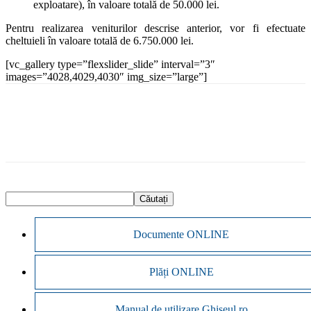
exploatare), în valoare totală de 50.000 lei.
Pentru realizarea veniturilor descrise anterior, vor fi efectuate
cheltuieli în valoare totală de 6.750.000 lei.
[vc_gallery type=”flexslider_slide” interval=”3″
images=”4028,4029,4030″ img_size=”large”]
Documente ONLINE
Plăți ONLINE
Manual de utilizare Ghiseul.ro