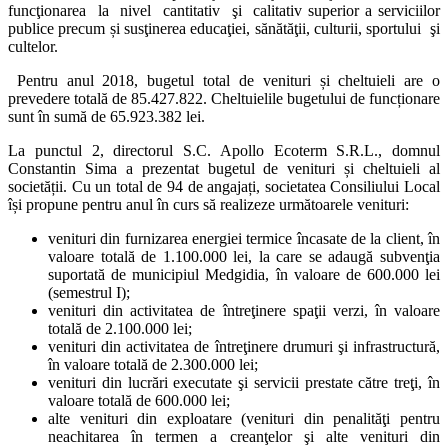
funcţionarea la nivel cantitativ şi calitativ superior a serviciilor
publice precum și susţinerea educaţiei, sănătăţii, culturii, sportului şi
cultelor.
Pentru anul 2018, bugetul total de venituri și cheltuieli are o
prevedere totală de 85.427.822. Cheltuielile bugetului de funcționare
sunt în sumă de 65.923.382 lei.
La punctul 2, directorul S.C. Apollo Ecoterm S.R.L., domnul
Constantin Sima a prezentat bugetul de venituri și cheltuieli al
societății. Cu un total de 94 de angajați, societatea Consiliului Local
își propune pentru anul în curs să realizeze următoarele venituri:
venituri din furnizarea energiei termice încasate de la client, în
valoare totală de 1.100.000 lei, la care se adaugă subvenţia
suportată de municipiul Medgidia, în valoare de 600.000 lei
(semestrul I);
venituri din activitatea de întreţinere spaţii verzi, în valoare
totală de 2.100.000 lei;
venituri din activitatea de întreţinere drumuri şi infrastructură,
în valoare totală de 2.300.000 lei;
venituri din lucrări executate şi servicii prestate către treţi, în
valoare totală de 600.000 lei;
alte venituri din exploatare (venituri din penalităţi pentru
neachitarea în termen a creanţelor şi alte venituri din