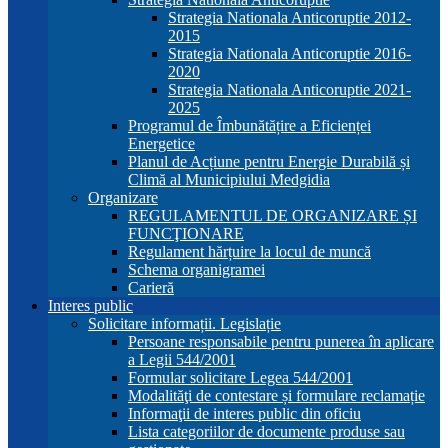
Strategia Nationala Anticoruptie 2012-
2015
Strategia Nationala Anticoruptie 2016-
2020
Strategia Nationala Anticoruptie 2021-
2025
Programul de Îmbunătățire a Eficienței
Energetice
Planul de Acțiune pentru Energie Durabilă și
Climă al Municipiului Medgidia
Organizare
REGULAMENTUL DE ORGANIZARE ȘI
FUNCŢIONARE
Regulament hărțuire la locul de muncă
Schema organigramei
Carieră
Interes public
Solicitare informații. Legislație
Persoane responsabile pentru punerea în aplicare
a Legii 544/2001
Formular solicitare Legea 544/2001
Modalităţi de contestare și formulare reclamație
Informaţii de interes public din oficiu
Lista categoriilor de documente produse sau