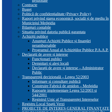
gestionate
Contracte
Buget
Politică de confidenţialitate (Privacy Policy)
Raport privind starea economică, socială și de mediu în
Municipiul Medgidia
Bilanțuri contabile
Situaţia privind datoria publică garantata
Achiziții publice
Anunțuri Achiziții Publice și finanțări
nerambursabile
Programul Anual al Achizițiilor Publice P.A.A.P.
Declarații de avere și interese
Funcționari publici
Demnitari și aleși locali
Declarații de avere și interese – Administrator
Public
Transparență decizională – Legea 52/2003
Informare si consultare publică
Construire Fabrică de amidon – Medgidia
Rapoarte implementare Legea 52/2003 si
544/2001
Registrul Unic al Transparenței Intereselor
Registru Local Spații Verzi
PROIECTE DE INTERES GENERAL FINANȚATE