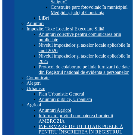
Saligny”
Construire parc fotovoltaic în municipiul
Medgidia, județul Constanța
LiBri
Anunturi
Impozite, Taxe Locale și Executare Silită
Anunțuri colective pentru comunicarea prin
publicitate
Nivelul impozitelor și taxelor locale aplicabile în
anul 2026
Nivelul impozitelor și taxelor locale aplicabile în
2025
Protocol de colaborare pe linia furnizarii de date
din Registrul national de evidenta a persoanelor
Comunicate
Alegeri
Urbanism
Plan Urbanistic General
Anunturi publice, Urbanism
Agricol
Anunturi Agricol
Informare privind combaterea buruienii
AMBROZIA
INFORMARE DE UTILITATE PUBLICĂ
PENTRU ÎNSCRIEREA ÎN REGISTRUL