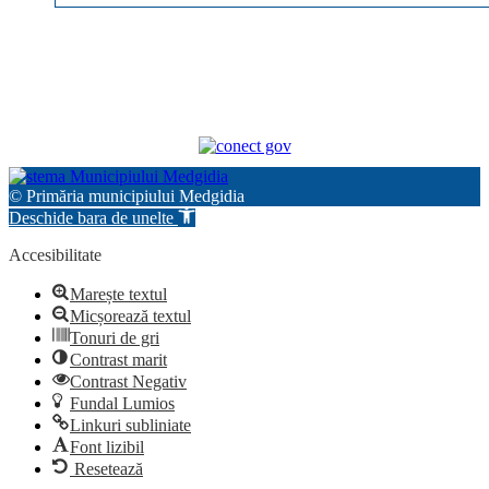
© Primăria municipiului Medgidia
Deschide bara de unelte
Accesibilitate
Marește textul
Micșorează textul
Tonuri de gri
Contrast marit
Contrast Negativ
Fundal Lumios
Linkuri subliniate
Font lizibil
Resetează